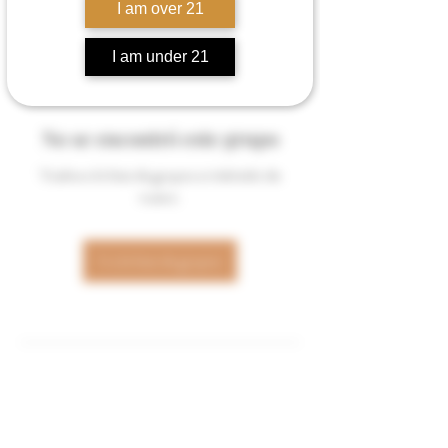
I am over 21
I am under 21
No se encontró este grupo
Vuelve a la lista de grupos e inténtalo de
nuevo.
Ir a la lista de grupos