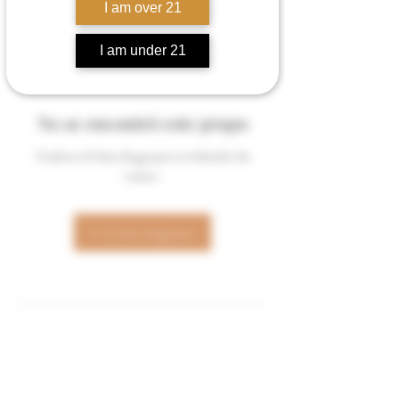
I am over 21
I am under 21
No se encontró este grupo
Vuelve a la lista de grupos e inténtalo de
nuevo.
Ir a la lista de grupos